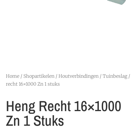
Home
/
Shopartikelen
/
Houtverbindingen
/
Tuinbeslag
/
recht 16×1000 Zn 1 stuks
Heng Recht 16×1000
Zn 1 Stuks