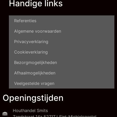
Handige links
Referenties
Algemene voorwaarden
Privacyverklaring
Cookieverklaring
Bezorgmogelijkheden
Afhaalmogelijkheden
Veelgestelde vragen
Openingstijden
Houthandel Smits
Zandstraat 14a 5271TJ Sint-Michielsgestel