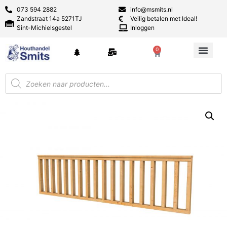
073 594 2882
info@msmits.nl
Zandstraat 14a 5271TJ
Veilig betalen met Ideal!
Sint-Michielsgestel
Inloggen
0