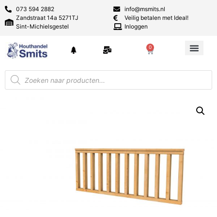
073 594 2882
info@msmits.nl
Zandstraat 14a 5271TJ
Veilig betalen met Ideal!
Sint-Michielsgestel
Inloggen
0