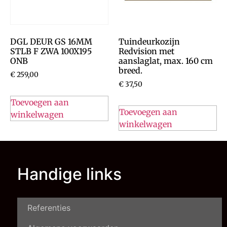
DGL DEUR GS 16MM
Tuindeurkozijn
STLB F ZWA 100X195
Redvision met
ONB
aanslaglat, max. 160 cm
breed.
€
259,00
€
37,50
Toevoegen aan
Toevoegen aan
winkelwagen
winkelwagen
Handige links
Referenties