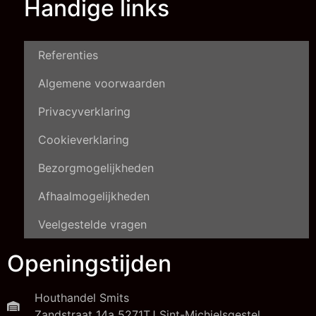
Handige links
Referenties
Algemene voorwaarden
Privacyverklaring
Cookieverklaring
Bezorgmogelijkheden
Afhaalmogelijkheden
Veelgestelde vragen
Openingstijden
Houthandel Smits
Zandstraat 14a 5271TJ Sint-Michielsgestel