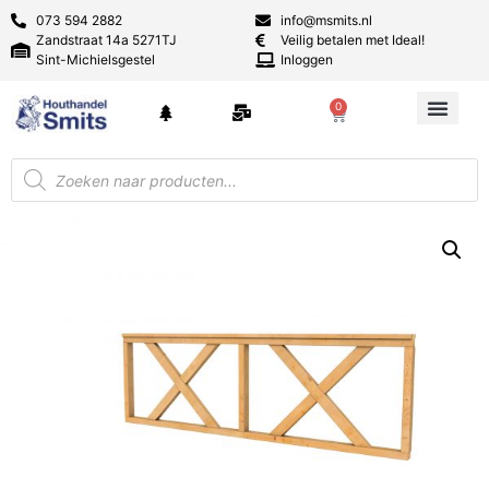
073 594 2882
info@msmits.nl
Zandstraat 14a 5271TJ
Veilig betalen met Ideal!
Sint-Michielsgestel
Inloggen
0