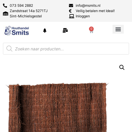
073 594 2882
info@msmits.nl
Zandstraat 14a 5271TJ
Veilig betalen met Ideal!
Sint-Michielsgestel
Inloggen
0