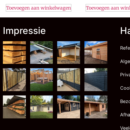
Toevoegen aan winkelwagen
Toevoegen aan wi
Impressie
Ha
Refe
Alg
Priv
Cook
Bez
Afha
Veel