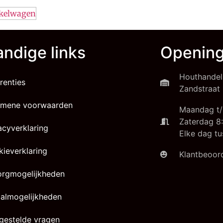
nkelwagen
ndige links
Opening
Houthandel
renties
Zandstraat 
emene voorwaarden
Maandag t/
Zaterdag 8:
acyverklaring
Elke dag tu
ieverklaring
Klantbeoord
orgmogelijkheden
almogelijkheden
gestelde vragen