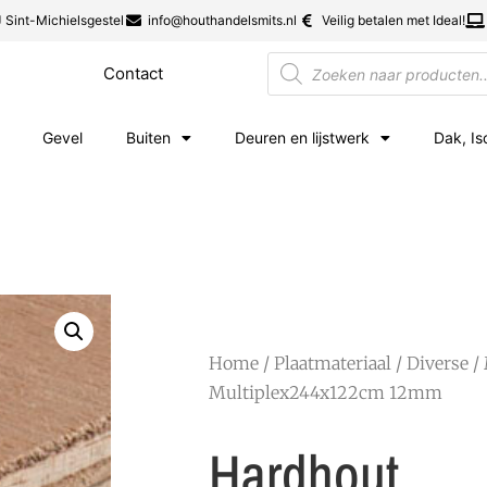
 Sint-Michielsgestel
info@houthandelsmits.nl
Veilig betalen met Ideal!
Contact
Gevel
Buiten
Deuren en lijstwerk
Dak, Is
Home
/
Plaatmateriaal
/
Diverse
/
Multiplex244x122cm 12mm
Hardhout