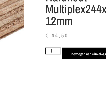
Multiplex244
12mm
€
44,50
Toevoegen aan winkelwa