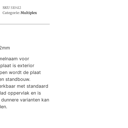
SKU
S10412
Categorie:
Multiplex
12mm
amelnaam voor
laat is exterior
ppen wordt de plaat
n en standbouw.
erkbaar met standaard
ad oppervlak en is
 dunnere varianten kan
den.