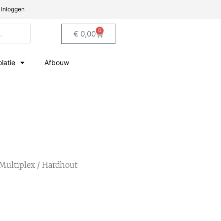
Inloggen
0
€
0,00
olatie
Afbouw
Multiplex
/ Hardhout