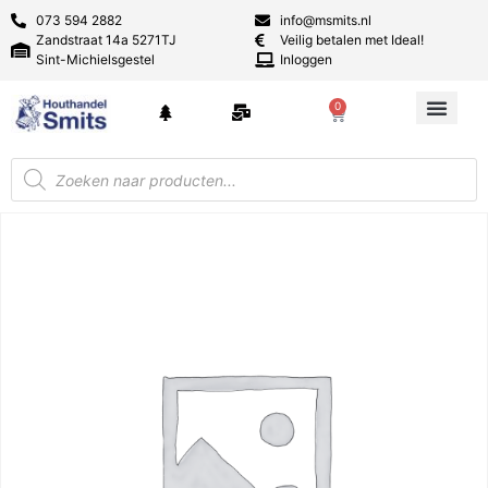
073 594 2882
info@msmits.nl
Zandstraat 14a 5271TJ
Veilig betalen met Ideal!
Sint-Michielsgestel
Inloggen
0