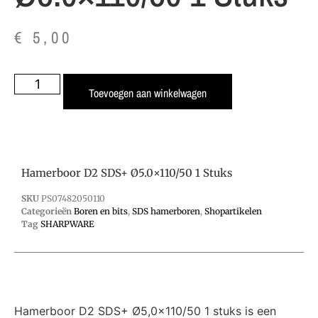
€
5,00
Toevoegen aan winkelwagen
Hamerboor D2 SDS+ Ø5.0×110/50 1 Stuks
SKU
PS07482050110
Categorieën
Boren en bits
,
SDS hamerboren
,
Shopartikelen
Tag
SHARPWARE
Hamerboor D2 SDS+ Ø5,0×110/50 1 stuks is een