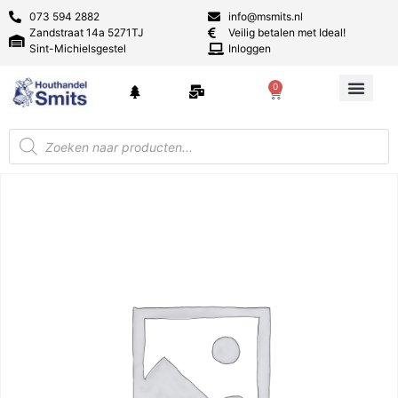
073 594 2882
info@msmits.nl
Zandstraat 14a 5271TJ
Veilig betalen met Ideal!
Sint-Michielsgestel
Inloggen
0