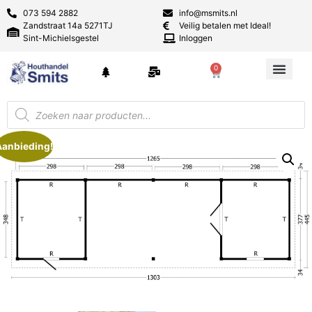
073 594 2882
info@msmits.nl
Zandstraat 14a 5271TJ
Veilig betalen met Ideal!
Sint-Michielsgestel
Inloggen
0
Aanbieding!