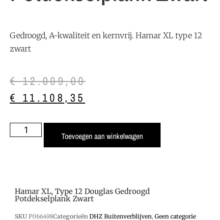
Gedroogd, A-kwaliteit en kernvrij. Hamar XL type 12
zwart
€
12.009,00
€
11.108,35
Toevoegen aan winkelwagen
Hamar XL, Type 12 Douglas Gedroogd
Potdekselplank Zwart
SKU
P066498
Categorieën
DHZ Buitenverblijven
,
Geen categorie