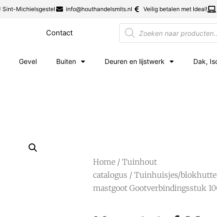
 Sint-Michielsgestel
info@houthandelsmits.nl
Veilig betalen met Ideal!
Contact
Gevel
Buiten
Deuren en lijstwerk
Dak, Is
Home
/
Tuinhout
catalogus
/
Tuinhuisjes/blokhutt
mastgoot Gootverbindingsstuk 1