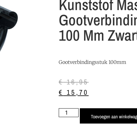
Kunststof Ma
Gootverbindi
100 Mm Zwar
Gootverbindingsstuk 100mm
€
16,95
€
15,70
Toevoegen aan winkelwa