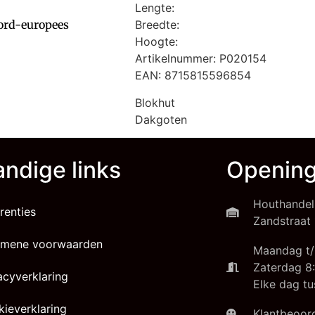
Lengte:
ord-europees
Breedte:
Hoogte:
Artikelnummer: P020154
EAN: 8715815596854
Blokhut
Dakgoten
ndige links
Opening
Houthandel
renties
Zandstraat 
emene voorwaarden
Maandag t/
Zaterdag 8:
acyverklaring
Elke dag tu
ieverklaring
Klantbeoord