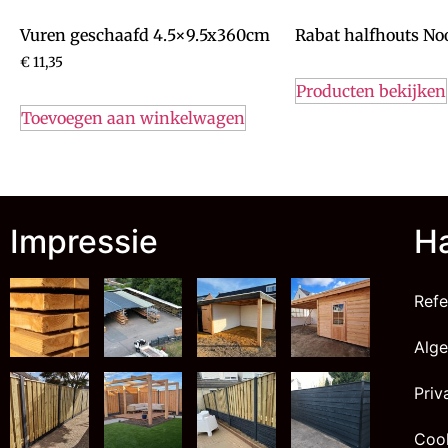
Vuren geschaafd 4.5×9.5x360cm
Rabat halfhouts No
€
11,35
Producten bekijken
Toevoegen aan winkelwagen
Impressie
Ha
Refe
Alg
Priv
Cook