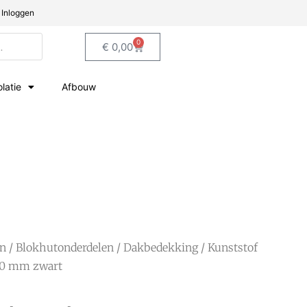
Inloggen
0
€
0,00
olatie
Afbouw
en
/
Blokhutonderdelen
/
Dakbedekking
/ Kunststof
00 mm zwart