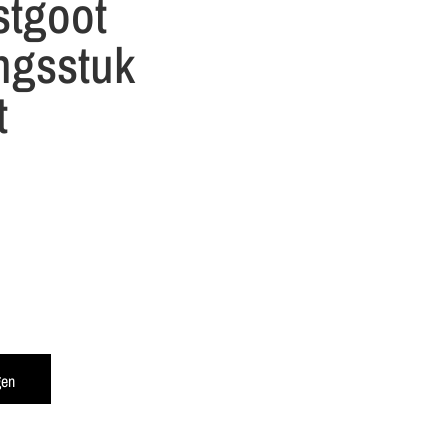
stgoot
ngsstuk
t
gen