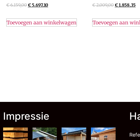
€
6.159,00
€
5.697,10
€
2.009,00
€
1.858,35
Toevoegen aan winkelwagen
Toevoegen aan wi
Impressie
Ha
Refe