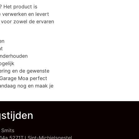
 Het product is
e verwerken en levert
l voor zowel de ervaren
en
at
onderhouden
ogelijk
ering en de gewenste
 Garage Moa perfect
 vandaag nog en maak je
stijden
 Smits
14a 5271TJ Sint-Michielsgestel