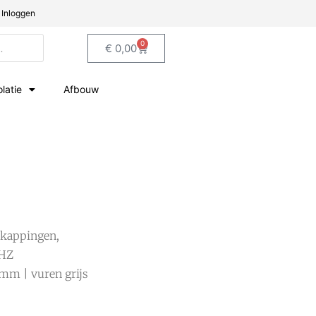
Inloggen
0
€
0,00
olatie
Afbouw
kappingen,
HZ
mm | vuren grijs