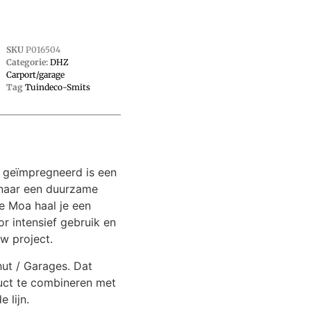
SKU
P016504
Categorie:
DHZ
Carport/garage
Tag
Tuindeco-Smits
 geïmpregneerd is een
 naar een duurzame
e Moa haal je een
or intensief gebruik en
w project.
hut / Garages. Dat
uct te combineren met
 lijn.