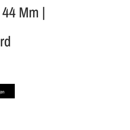
 44 Mm |
rd
gen