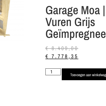
Garage Moa |
Vuren Grijs
Geïmpregnee
€
8.409,00
€
7.778,35
Toevoegen aan winkelwa