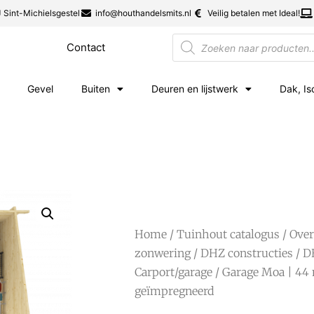
 Sint-Michielsgestel
info@houthandelsmits.nl
Veilig betalen met Ideal!
Contact
Gevel
Buiten
Deuren en lijstwerk
Dak, Is
Home
/
Tuinhout catalogus
/
Over
zonwering
/
DHZ constructies
/
D
Carport/garage
/ Garage Moa | 44 
geïmpregneerd