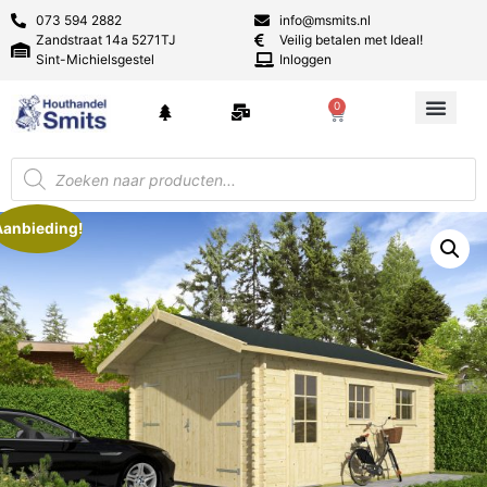
073 594 2882
info@msmits.nl
Zandstraat 14a 5271TJ
Veilig betalen met Ideal!
Sint-Michielsgestel
Inloggen
0
Aanbieding!