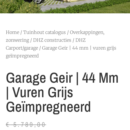
Home
/
Tuinhout catalogus
/
Overkappingen,
zonwering
/
DHZ constructies
/
DHZ
Carport/garage
/ Garage Geir | 44 mm | vuren grijs
geïmpregneerd
Garage Geir | 44 Mm
| Vuren Grijs
Geïmpregneerd
€
5.789,00