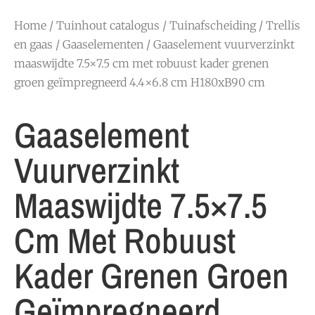
Home
/
Tuinhout catalogus
/
Tuinafscheiding
/
Trellis
en gaas
/
Gaaselementen
/ Gaaselement vuurverzinkt
maaswijdte 7.5×7.5 cm met robuust kader grenen
groen geïmpregneerd 4.4×6.8 cm H180xB90 cm
Gaaselement
Vuurverzinkt
Maaswijdte 7.5×7.5
Cm Met Robuust
Kader Grenen Groen
Geïmpregneerd