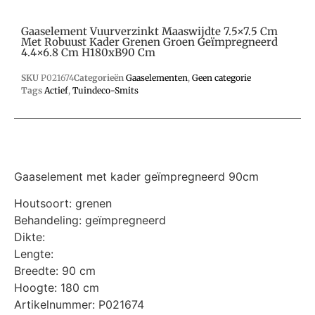
Gaaselement Vuurverzinkt Maaswijdte 7.5×7.5 Cm
Met Robuust Kader Grenen Groen Geïmpregneerd
4.4×6.8 Cm H180xB90 Cm
SKU
P021674
Categorieën
Gaaselementen
,
Geen categorie
Tags
Actief
,
Tuindeco-Smits
Gaaselement met kader geïmpregneerd 90cm
Houtsoort: grenen
Behandeling: geïmpregneerd
Dikte:
Lengte:
Breedte: 90 cm
Hoogte: 180 cm
Artikelnummer: P021674