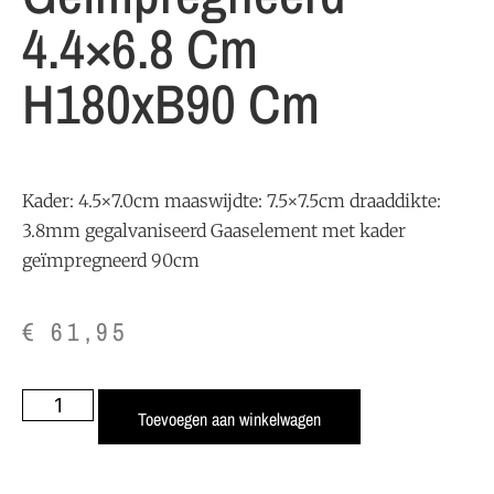
4.4×6.8 Cm
H180xB90 Cm
Kader: 4.5×7.0cm maaswijdte: 7.5×7.5cm draaddikte:
3.8mm gegalvaniseerd Gaaselement met kader
geïmpregneerd 90cm
€
61,95
Toevoegen aan winkelwagen