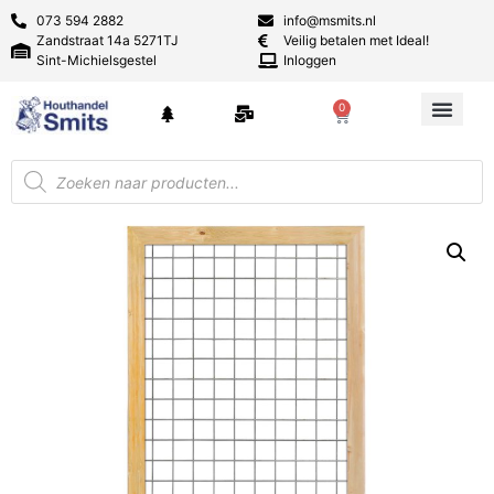
073 594 2882
info@msmits.nl
Zandstraat 14a 5271TJ
Veilig betalen met Ideal!
Sint-Michielsgestel
Inloggen
0