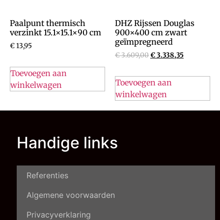
Paalpunt thermisch
DHZ Rijssen Douglas
verzinkt 15.1×15.1×90 cm
900×400 cm zwart
geïmpregneerd
€
13,95
€
3.609,00
€
3.338,35
Toevoegen aan
Toevoegen aan
winkelwagen
winkelwagen
Handige links
Referenties
Algemene voorwaarden
Privacyverklaring