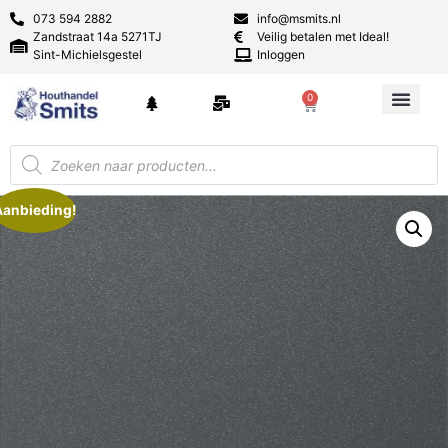
073 594 2882
info@msmits.nl
Zandstraat 14a 5271TJ
Veilig betalen met Ideal!
Sint-Michielsgestel
Inloggen
0
Aanbieding!