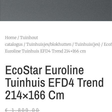
Home
/
Tuinhout
catalogus
/
Tuinhuisjes/blokhutten
/
Tuinhuis(jes)
/ Eco
Euroline Tuinhuis EFD4 Trend 214×166 cm
EcoStar Euroline
Tuinhuis EFD4 Trend
214×166 Cm
€
1.809,00