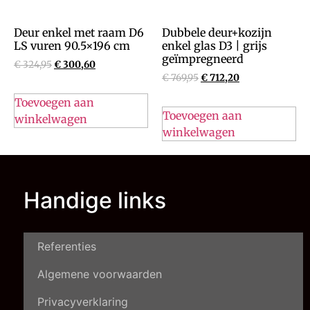
Deur enkel met raam D6
Dubbele deur+kozijn
LS vuren 90.5×196 cm
enkel glas D3 | grijs
geïmpregneerd
€
324,95
€
300,60
€
769,95
€
712,20
Toevoegen aan
Toevoegen aan
winkelwagen
winkelwagen
Handige links
Referenties
Algemene voorwaarden
Privacyverklaring