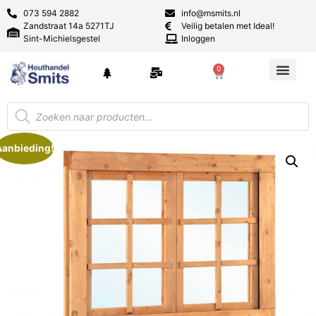
073 594 2882
info@msmits.nl
Zandstraat 14a 5271TJ
Veilig betalen met Ideal!
Sint-Michielsgestel
Inloggen
0
Aanbieding!