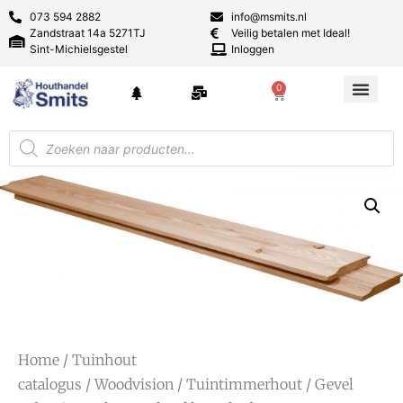
073 594 2882
info@msmits.nl
Zandstraat 14a 5271TJ
Veilig betalen met Ideal!
Sint-Michielsgestel
Inloggen
0
Home
/
Tuinhout
catalogus
/
Woodvision
/
Tuintimmerhout
/
Gevel