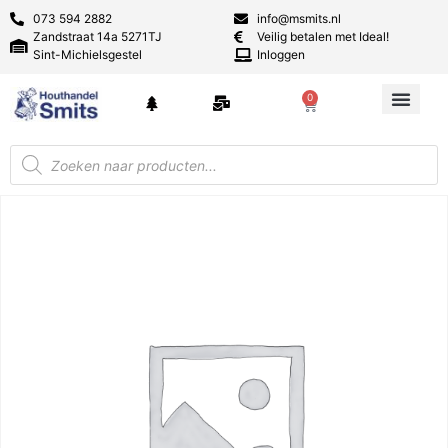
073 594 2882
info@msmits.nl
Zandstraat 14a 5271TJ
Veilig betalen met Ideal!
Sint-Michielsgestel
Inloggen
0