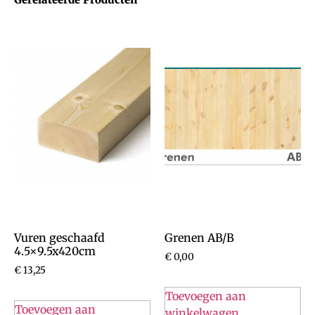
Vuren geschaafd
Grenen AB/B
4.5×9.5x420cm
€
0,00
€
13,25
Toevoegen aan
Toevoegen aan
winkelwagen