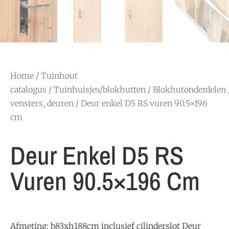
Home
/
Tuinhout
catalogus
/
Tuinhuisjes/blokhutten
/
Blokhutonderdelen
vensters, deuren
/ Deur enkel D5 RS vuren 90.5×196
cm
Deur Enkel D5 RS
Vuren 90.5×196 Cm
Afmeting: b83xh188cm inclusief cilinderslot Deur