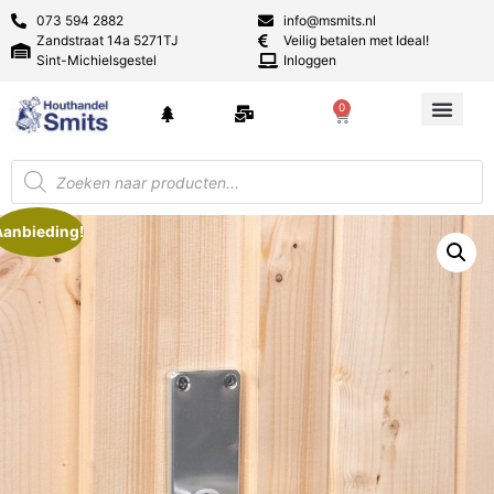
073 594 2882
info@msmits.nl
Zandstraat 14a 5271TJ
Veilig betalen met Ideal!
Sint-Michielsgestel
Inloggen
0
Aanbieding!