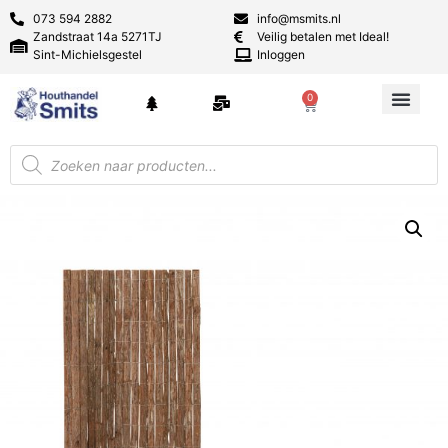
073 594 2882
info@msmits.nl
Zandstraat 14a 5271TJ
Veilig betalen met Ideal!
Sint-Michielsgestel
Inloggen
0