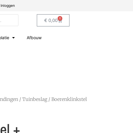
Inloggen
0
€
0,00
olatie
Afbouw
indingen
/
Tuinbeslag
/ Boerenklinkstel
el +