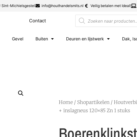
 Sint-Michielsgestel
info@houthandelsmits.nl
Veilig betalen met Ideal!
Contact
Gevel
Buiten
Deuren en lijstwerk
Dak, Is
Home
/
Shopartikelen
/
Houtverb
+ inslagneus 120×85 Zn 1 stuks
Boerenklinkst