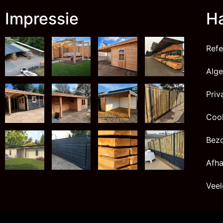
Impressie
Ha
Refe
Alg
Priv
Cook
Bez
Afha
Veel