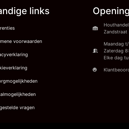
ndige links
Opening
Houthandel
renties
Zandstraat 
emene voorwaarden
Maandag t/
Zaterdag 8:
acyverklaring
Elke dag tu
ieverklaring
Klantbeoord
orgmogelijkheden
almogelijkheden
gestelde vragen