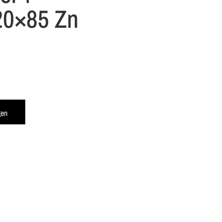
20×85 Zn
gen