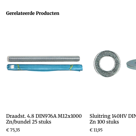
Gerelateerde Producten
Draadst. 4.8 DIN976A M12x1000
Sluitring 140HV DI
Zn/bundel 25 stuks
Zn 100 stuks
€
75,35
€
11,95