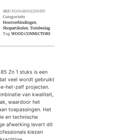
SKU
FG03410011200855
Categorieën
Houtverbindingen
,
Shopartikelen
,
Tuinbeslag
Tag
WOOD CONNECTORS
85 Zn 1 stuks is een
dat veel wordt gebruikt
e-het-zelf projecten.
ombinatie van kwaliteit,
ak, waardoor het
 aan toepassingen. Het
ie en technische
e afwerking levert dit
ofessionals kiezen
 krachtige