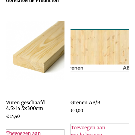
Gerelateerde Producten
Vuren geschaafd
Grenen AB/B
4.5×14.5x300cm
€
0,00
€
14,40
Toevoegen aan
Toevoegen aan
winkelwagen