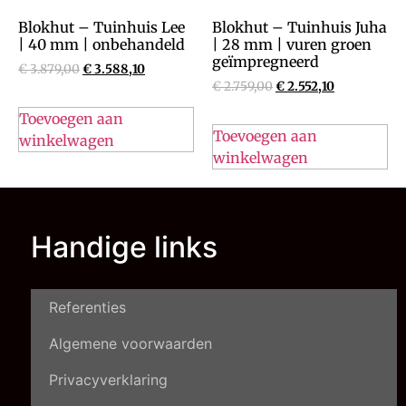
Blokhut – Tuinhuis Lee
Blokhut – Tuinhuis Juha
| 40 mm | onbehandeld
| 28 mm | vuren groen
geïmpregneerd
€
3.879,00
€
3.588,10
€
2.759,00
€
2.552,10
Toevoegen aan
Toevoegen aan
winkelwagen
winkelwagen
Handige links
Referenties
Algemene voorwaarden
Privacyverklaring