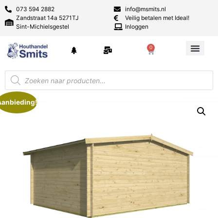
073 594 2882
info@msmits.nl
Zandstraat 14a 5271TJ
Veilig betalen met Ideal!
Sint-Michielsgestel
Inloggen
0
Aanbieding!