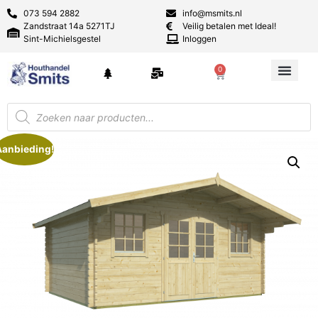
073 594 2882
info@msmits.nl
Zandstraat 14a 5271TJ
Veilig betalen met Ideal!
Sint-Michielsgestel
Inloggen
0
Aanbieding!