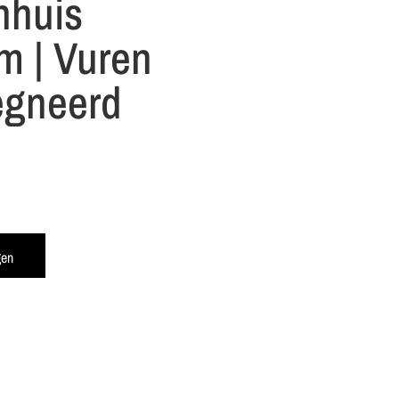
nhuis
m | Vuren
egneerd
gen