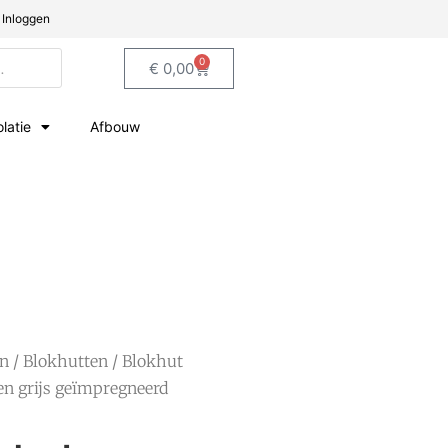
Inloggen
0
€
0,00
olatie
Afbouw
en
/
Blokhutten
/ Blokhut
n grijs geïmpregneerd