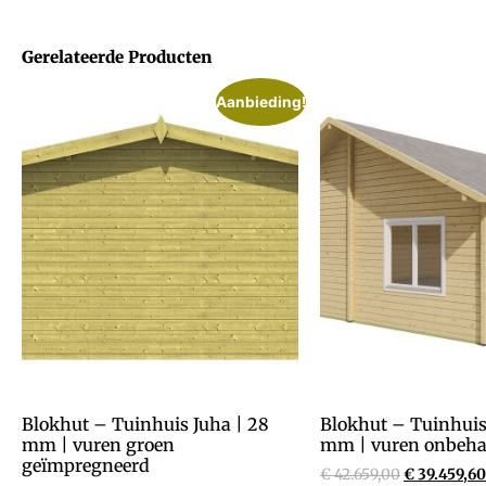
Gerelateerde Producten
Aanbieding!
Blokhut – Tuinhuis Juha | 28
Blokhut – Tuinhuis
mm | vuren groen
mm | vuren onbeha
geïmpregneerd
€
42.659,00
€
39.459,60