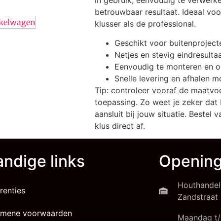
in gebruik, eenvoudig te verwerke
betrouwbaar resultaat. Ideaal vo
nkelwagen
klusser als de professional.
Geschikt voor buitenproject
Netjes en stevig eindresulta
Eenvoudig te monteren en 
Snelle levering en afhalen m
Tip: controleer vooraf de maatvo
toepassing. Zo weet je zeker dat 
aansluit bij jouw situatie. Bestel
klus direct af.
ndige links
Opening
Houthandel
renties
Zandstraat 
emene voorwaarden
Maandag t/