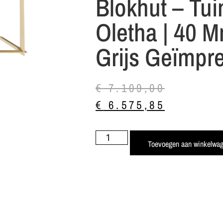
Blokhut – Tui
Oletha | 40 M
Grijs Geïmpr
€
7.109,00
€
6.575,85
Toevoegen aan winkelwa