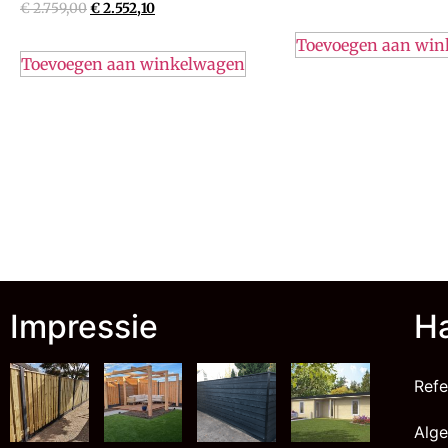
€
2.759,00
€
2.552,10
Toevoegen aan wi
Toevoegen aan winkelwagen
Impressie
Ha
Refe
Alg