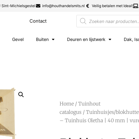
 Sint-Michielsgestel
info@houthandelsmits.nl
Veilig betalen met Ideal!
Contact
Gevel
Buiten
Deuren en lijstwerk
Dak, Is
Home
/
Tuinhout
catalogus
/
Tuinhuisjes/blokhutt
– Tuinhuis Oletha | 40 mm | vure