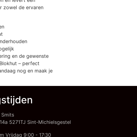
n en levert een
or zowel de ervaren
en
at
onderhouden
ogelijk
ering en de gewenste
Blokhut – perfect
 vandaag nog en maak je
stijden
 Smits
14a 5271TJ Sint-Michielsgestel
m Vrijdag 9:00 - 17:30