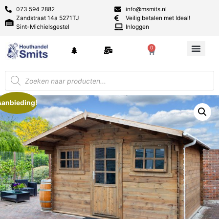
073 594 2882
info@msmits.nl
Zandstraat 14a 5271TJ
Veilig betalen met Ideal!
Sint-Michielsgestel
Inloggen
0
Aanbieding!