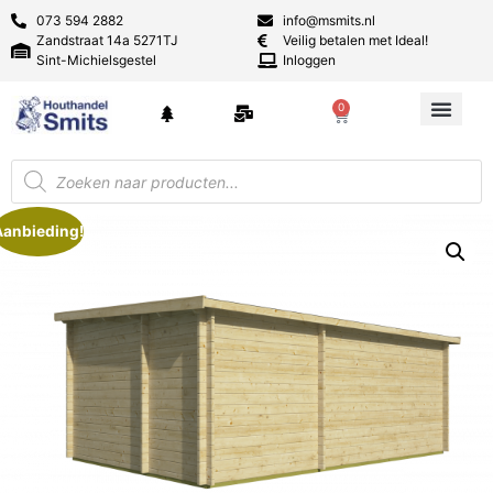
073 594 2882
info@msmits.nl
Zandstraat 14a 5271TJ
Veilig betalen met Ideal!
Sint-Michielsgestel
Inloggen
0
Aanbieding!