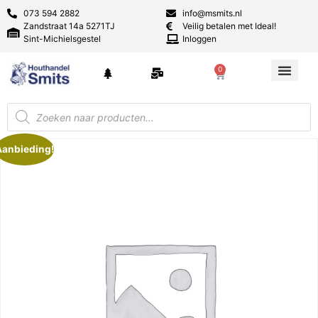
073 594 2882
info@msmits.nl
Zandstraat 14a 5271TJ
Veilig betalen met Ideal!
Sint-Michielsgestel
Inloggen
0
Aanbieding!