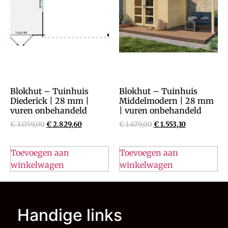
Blokhut – Tuinhuis
Blokhut – Tuinhuis
Diederick | 28 mm |
Middelmodern | 28 mm
vuren onbehandeld
| vuren onbehandeld
€
3.059,00
€
2.829,60
€
1.679,00
€
1.553,10
Toevoegen aan
Toevoegen aan
winkelwagen
winkelwagen
Handige links