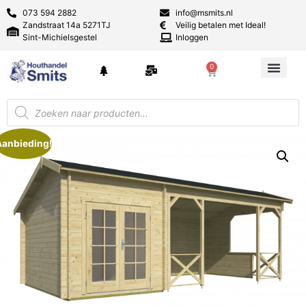
073 594 2882
info@msmits.nl
Zandstraat 14a 5271TJ
Veilig betalen met Ideal!
Sint-Michielsgestel
Inloggen
0
Aanbieding!