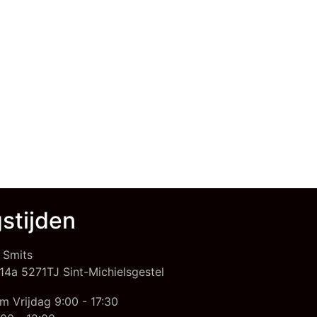
stijden
 Smits
14a 5271TJ Sint-Michielsgestel
m Vrijdag 9:00 - 17:30