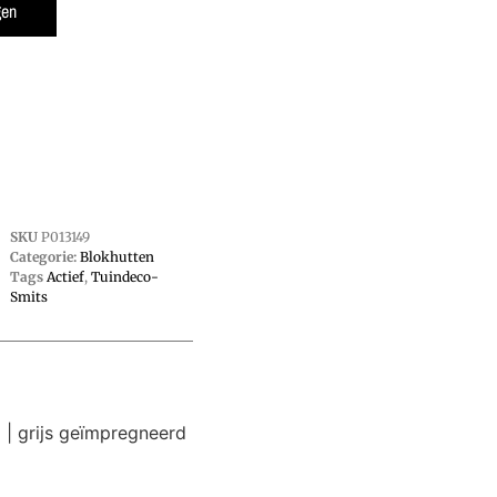
gen
SKU
P013149
Categorie:
Blokhutten
Tags
Actief
,
Tuindeco-
Smits
 | grijs geïmpregneerd