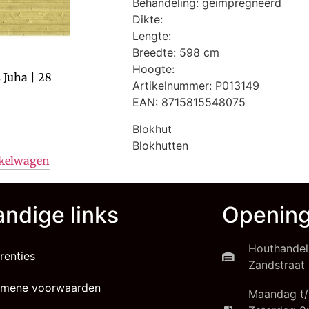
Behandeling: geïmpregneerd
Dikte:
Lengte:
Breedte: 598 cm
Hoogte:
 Juha | 28
Artikelnummer: P013149
EAN: 8715815548075
Blokhut
Blokhutten
nkelwagen
ndige links
Opening
Houthandel
renties
Zandstraat 
emene voorwaarden
Maandag t/