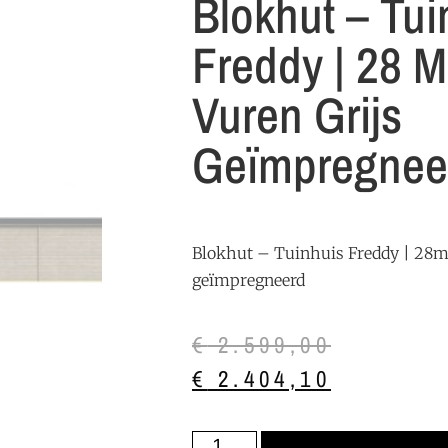
Blokhut – Tui
Freddy | 28 M
Vuren Grijs
Geïmpregnee
Blokhut – Tuinhuis Freddy | 28m
geïmpregneerd
€
2.599,00
€
2.404,10