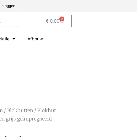
Inloggen
0
€
0,00
olatie
Afbouw
en
/
Blokhutten
/ Blokhut
en grijs geïmpregneerd