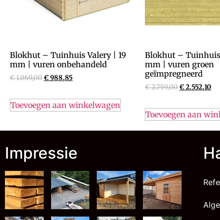
Blokhut – Tuinhuis Valery | 19
Blokhut – Tuinhuis
mm | vuren onbehandeld
mm | vuren groen
geïmpregneerd
€
1.069,00
€
988,85
€
2.759,00
€
2.552,10
Toevoegen aan winkelwagen
Toevoegen aan wi
Impressie
Ha
Refe
Alg