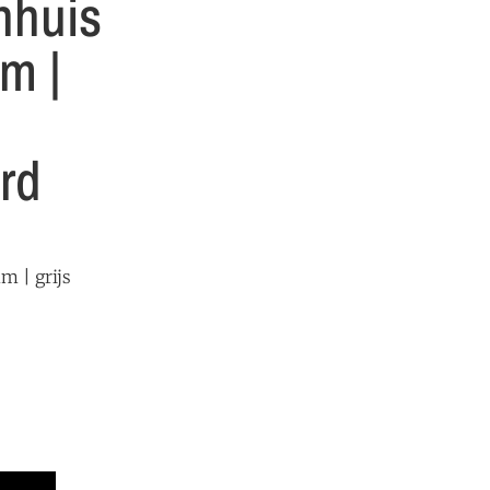
nhuis
m |
rd
m | grijs