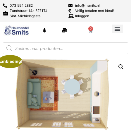
073 594 2882
info@msmits.nl
Zandstraat 14a 5271TJ
Veilig betalen met Ideal!
Sint-Michielsgestel
Inloggen
0
Aanbieding!