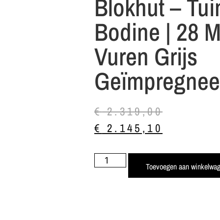
Blokhut – Tui
Bodine | 28 M
Vuren Grijs
Geïmpregnee
€
2.319,00
€
2.145,10
Toevoegen aan winkelwa