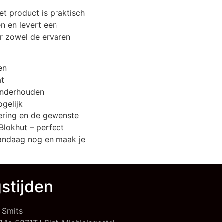
t product is praktisch
n en levert een
or zowel de ervaren
en
at
onderhouden
ogelijk
ering en de gewenste
Blokhut – perfect
 vandaag nog en maak je
stijden
 Smits