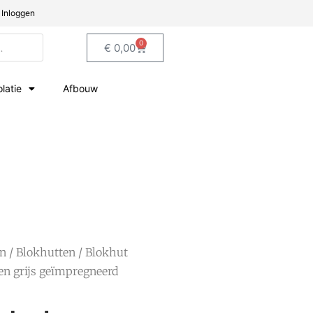
Inloggen
0
€
0,00
olatie
Afbouw
en
/
Blokhutten
/ Blokhut
en grijs geïmpregneerd