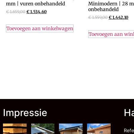
mm | vuren onbehandeld
Minimodern | 28 m
onbehandeld
€
1.659,00
€
1.534,60
€
1.559,00
€
1.442,10
Toevoegen aan winkelwagen
Toevoegen aan wi
Impressie
Ha
Refe