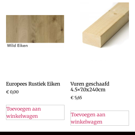
Europees Rustiek Eiken
Vuren geschaafd
4.5×7.0x240cm
€
0,00
€
5,65
Toevoegen aan
Toevoegen aan
winkelwagen
winkelwagen