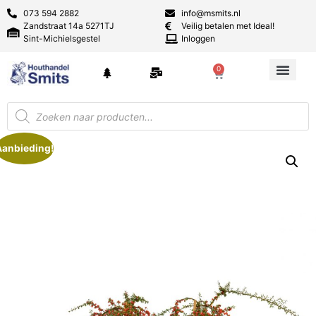
073 594 2882
info@msmits.nl
Zandstraat 14a 5271TJ
Veilig betalen met Ideal!
Sint-Michielsgestel
Inloggen
0
Aanbieding!