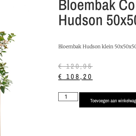
Bloembak Cor
Hudson 50x5
Bloembak Hudson klein 50x50x
€
120,95
€
108,20
Toevoegen aan winkelwa