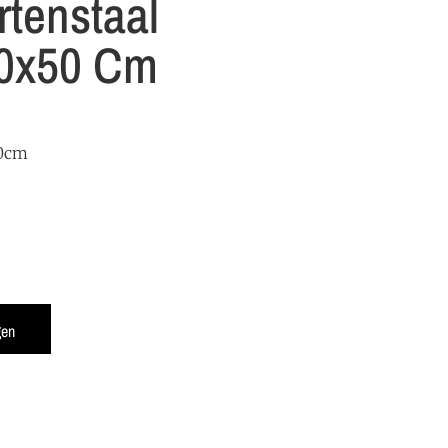
tenstaal
0x50 Cm
50cm
gen