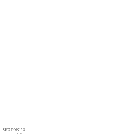
SKU
P019130