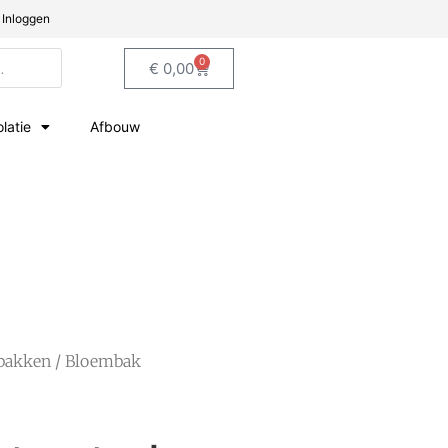
Inloggen
0
€
0,00
olatie
Afbouw
bakken
/ Bloembak