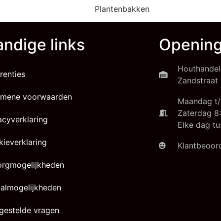
Plantenbakken
ndige links
Opening
Houthandel
renties
Zandstraat 
emene voorwaarden
Maandag t/
Zaterdag 8:
acyverklaring
Elke dag tu
ieverklaring
Klantbeoord
orgmogelijkheden
almogelijkheden
gestelde vragen