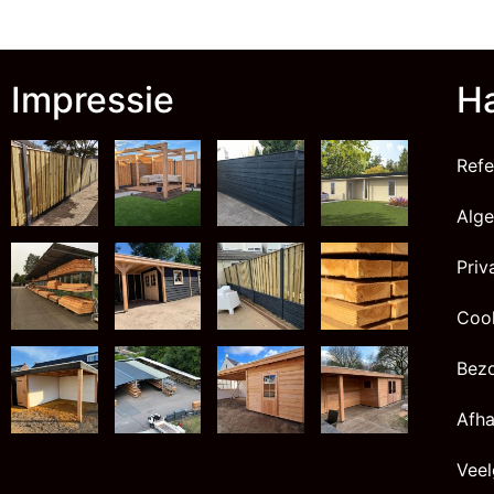
Impressie
Ha
Refe
Alg
Priv
Cook
Bez
Afha
Veel