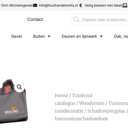
 Sint-Michielsgestel
info@houthandelsmits.nl
Veilig betalen met Ideal!
Contact
Gevel
Buiten
Deuren en lijstwerk
Dak, Is
Home
/
Tuinhout
catalogus
/
Woodvision
/
Tuinmeub
tuindecoratie
/
Schaduwpergolas
/
harmonicaschaduwdoek.