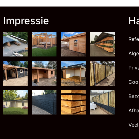
Impressie
Ha
Refe
Alg
Priv
Cook
Bez
Afha
Veel