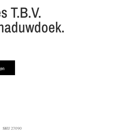
 T.b.v.
haduwdoek.
gen
SKU
27090