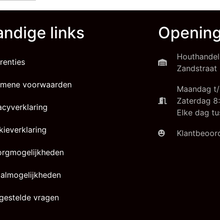
ndige links
Opening
Houthandel
renties
Zandstraat 
emene voorwaarden
Maandag t/
Zaterdag 8:
acyverklaring
Elke dag tu
ieverklaring
Klantbeoord
orgmogelijkheden
almogelijkheden
gestelde vragen