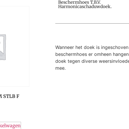
Beschermhoes T.b.v.
Harmonicaschaduwdoek.
Wanneer het doek is ingeschoven
beschermhoes er omheen hangen.
doek tegen diverse weersinvloede
mee.
M STLB F
nkelwagen