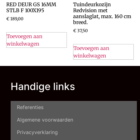
RED DEUR GS 16MM
Tuindeurkozijn
STLB F 100X195
Redvision met
aanslaglat, max. 160 cm
€
189,00
breed.
€
37,50
Toevoegen aan
winkelwagen
Toevoegen aan
winkelwagen
Handige links
Referenties
Algemene voorwaarden
Privacyverklaring