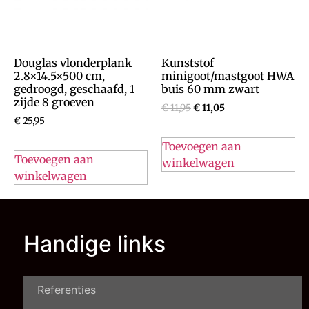
Douglas vlonderplank
Kunststof
2.8×14.5×500 cm,
minigoot/mastgoot HWA
gedroogd, geschaafd, 1
buis 60 mm zwart
zijde 8 groeven
€
11,95
€
11,05
€
25,95
Toevoegen aan
Toevoegen aan
winkelwagen
winkelwagen
Handige links
Referenties