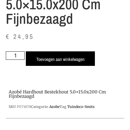
5.0×15.0x200 Cm
Fijnbezaagd
€
24,95
Toevoegen aan winkelwagen
Azobé Hardhout Bestekhout 5.0×15.0x200 Cm
Fijnbezaagd
SKU
P071878
Categorie:
Azobe
Tag
Tuindeco-Smits