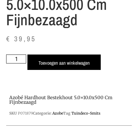
5.0×10.0x500 Cm
Fijnbezaagd
€
39,95
Toevoegen aan winkelwagen
Azobé Hardhout Bestekhout 5.0×10.0x500 Cm
Fijnbezaagd
SKU
P071879
Categorie:
Azobe
Tag
Tuindeco-Smits