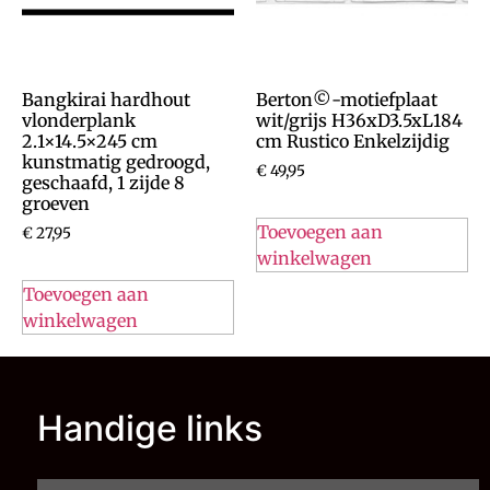
Bangkirai hardhout
Berton©-motiefplaat
vlonderplank
wit/grijs H36xD3.5xL184
2.1×14.5×245 cm
cm Rustico Enkelzijdig
kunstmatig gedroogd,
€
49,95
geschaafd, 1 zijde 8
groeven
Toevoegen aan
€
27,95
winkelwagen
Toevoegen aan
winkelwagen
Handige links